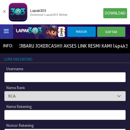
×
Lapak303
DOWNLOAD
Download Lapak303 Mobile
HOME
 GAME TERBARU JOKERCASH!! AKSES LINK RESMI KAMI l4p4k30
INFO:
LUPA PASSWORD
POKER
SLOT GAME
IDN E-LOTTERY
Username
NEW
NEW
Nama Bank
SPORTBOOK
LIVE CASINO
IDNLIVE
NEW
Nama Rekening
TOGEL
ESPORTS
ARCADE
NEW
NEW
NEW
Nomor Rekening
TEMBAK IKAN
IDNRAFFLE
IDNTRADE