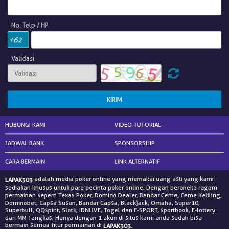
NEW
No. Telp / HP
TANGKAS
RTP
DEPOSIT
Validasi
WITHDRAW
PROMOSI
HUBUNGI KAMI
VIDEO TUTORIAL
DOWNLOAD APLIKASI
JADWAL BANK
SPONSORSHIP
REFERRAL
CARA BERMAIN
LINK ALTERNATIF
JACKPOT
adalah media poker online yang memakai uang asli yang kami
LAPAK303
sediakan khusus untuk para pecinta poker online. Dengan beraneka ragam
permainan seperti Texas Poker, Domino Dealer, Bandar Ceme, Ceme Keliling,
VIP MEMBER
Dominobet, Capsa Susun, Bandar Capsa, Blackjack, Omaha, Super10,
Superbull, QQspirit, Slots, IDNLIVE, Togel dan E-SPORT, sportbook, E-lottery
dan MM Tangkas. Hanya dengan 1 akun di situs kami anda sudah bisa
HUBUNGI KAMI
bermain semua fitur permainan di
LAPAK303.