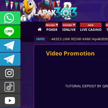
+6281292409860
PROMO
PROMO
NEW
P
POKER
IDNLIVE
LIVE CASINO
CSLAPAK303
GAME TERBARU JOKERCASH!! AKSES LINK RESMI KAMI l4p4k303top
INFO:
LAPAK303OFFICIAL
Video Promotion
LAPAK303_OFFICIAL
lapak.update303
TUTORIAL DEPOSIT BY QR
@lapak303ofc
LAPAK303.OFFICIAL