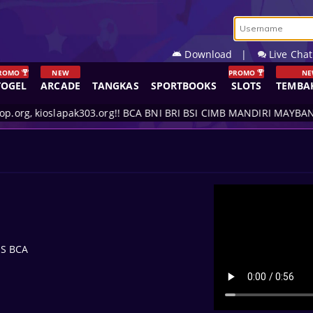
Download |
Live Ch
ROMO
NEW
PROMO
NE
TOGEL
ARCADE
TANGKAS
SPORTBOOKS
SLOTS
TEMBA
.org, kioslapak303.org!! BCA BNI BRI BSI CIMB MANDIRI MAYB
IS BCA